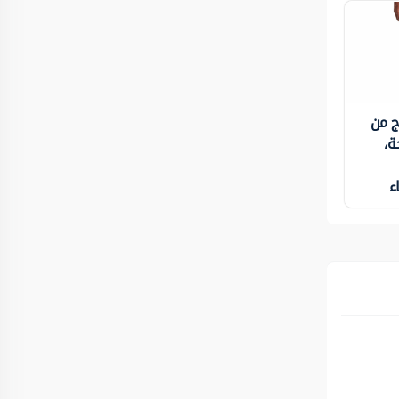
ج من
ة،
ء