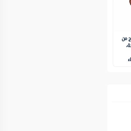
ج من
ة،
ء