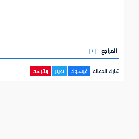
المراجع
شارك المقالة
فيسبوك
تويتر
بينترست