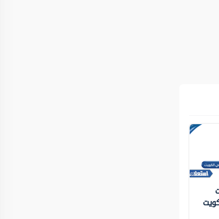
ت
كويت