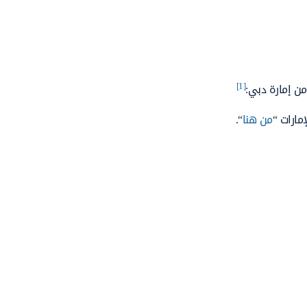
[1]
ن إمارة دبي:
مارات “
من هنا
“.