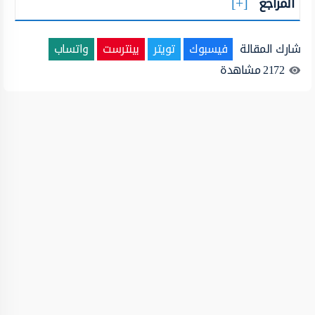
المراجع
شارك المقالة
فيسبوك
تويتر
بينترست
واتساب
2172
مشاهدة