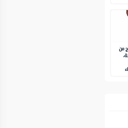
ج من
ة،
ء