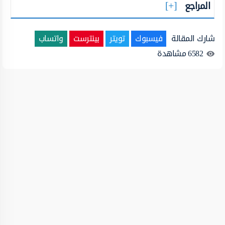
المراجع
شارك المقالة
فيسبوك
تويتر
بينترست
واتساب
6582
مشاهدة