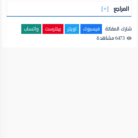
المراجع
شارك المقالة
فيسبوك
تويتر
بينترست
واتساب
6473
مشاهدة