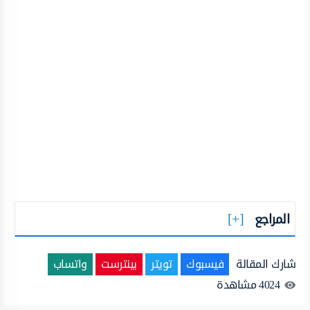
المراجع
شارك المقالة
فيسبوك
تويتر
بينترست
واتساب
4024
مشاهدة