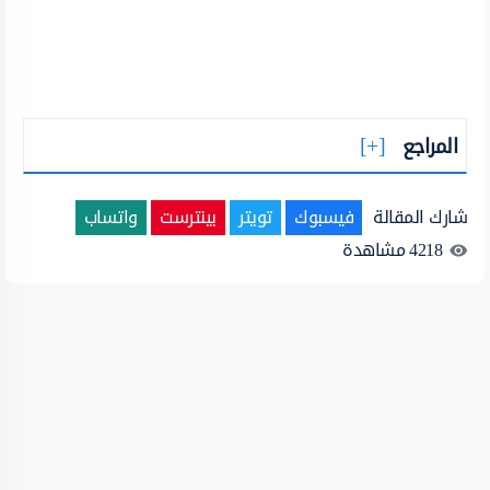
المراجع
شارك المقالة
فيسبوك
تويتر
بينترست
واتساب
4218
مشاهدة