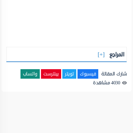
المراجع
شارك المقالة
فيسبوك
تويتر
بينترست
واتساب
4030
مشاهدة