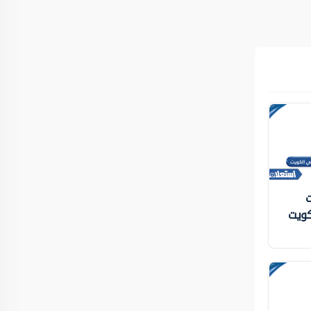
ت
كويت