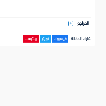
المراجع
شارك المقالة
فيسبوك
تويتر
بينترست