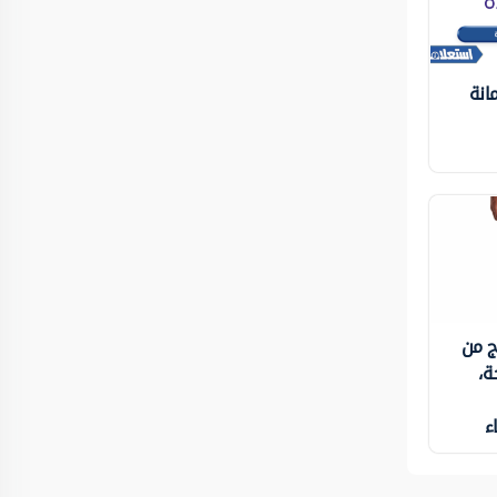
انة
ج من
ة،
ء