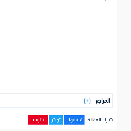
المراجع
شارك المقالة
فيسبوك
تويتر
بينترست