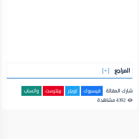
المراجع
شارك المقالة
فيسبوك
تويتر
بينترست
واتساب
4392
مشاهدة