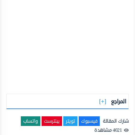
المراجع
شارك المقالة
فيسبوك
تويتر
بينترست
واتساب
4021
مشاهدة