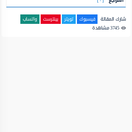
شارك المقالة
فيسبوك
تويتر
بينترست
واتساب
3745
مشاهدة