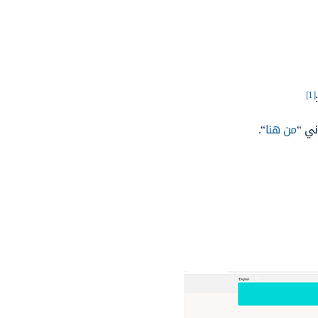
[1]
ني “
من هنا
“.