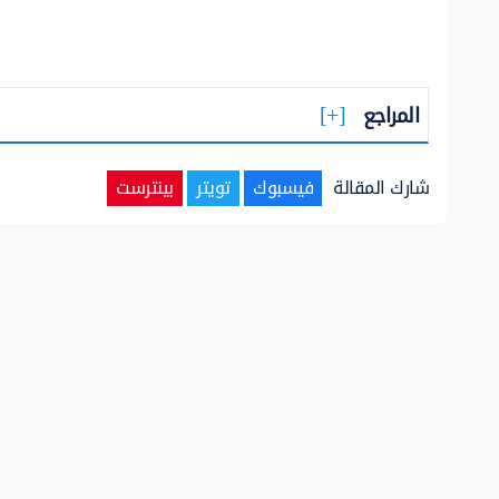
المراجع
شارك المقالة
فيسبوك
تويتر
بينترست