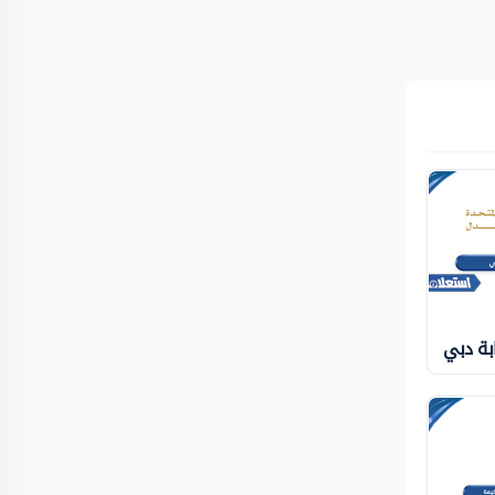
بة دبي