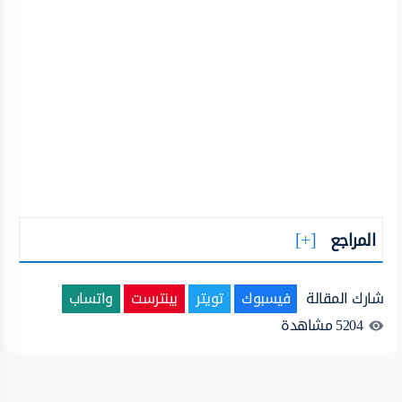
المراجع
شارك المقالة
فيسبوك
تويتر
بينترست
واتساب
5204
مشاهدة