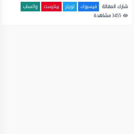
شارك المقالة
فيسبوك
تويتر
بينترست
واتساب
3455
مشاهدة