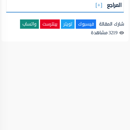
المراجع
شارك المقالة
فيسبوك
تويتر
بينترست
واتساب
3219
مشاهدة