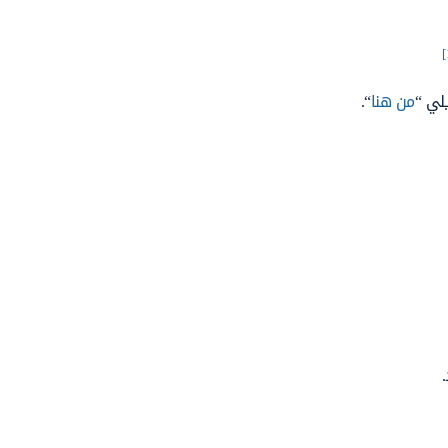
لي “
من هنا
“.