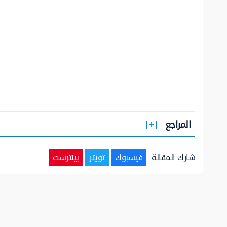
المراجع
شارك المقالة
فيسبوك
تويتر
بينترست