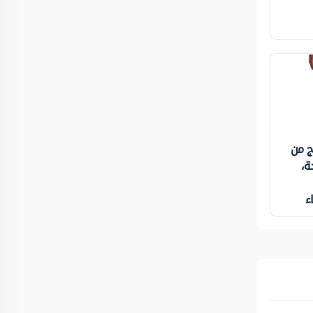
ج من
ة،
ء