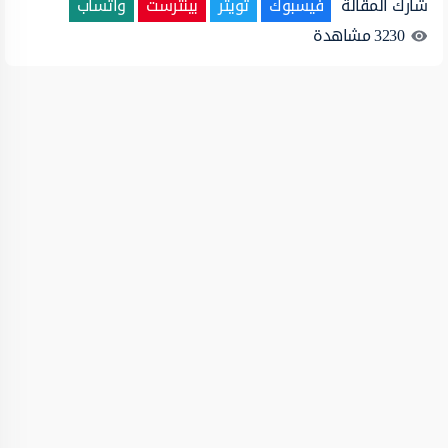
شارك المقالة
فيسبوك
تويتر
بينترست
واتساب
3230
مشاهدة