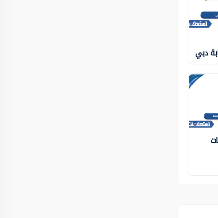
بة دبي
ات