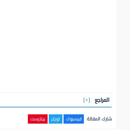
المراجع
شارك المقالة
فيسبوك
تويتر
بينترست