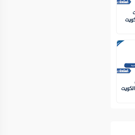
ت
كويت
 الكويت