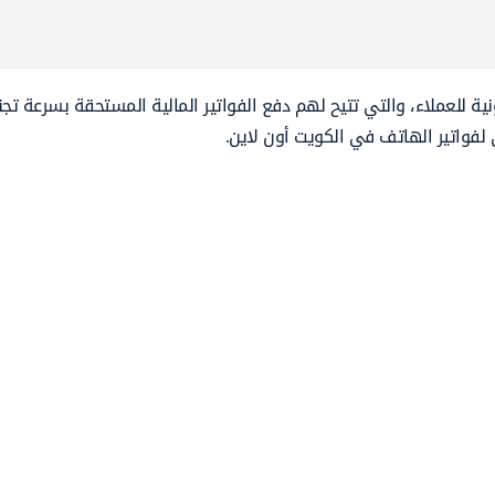
ية للعملاء، والتي تتيح لهم دفع الفواتير المالية المستحقة بسرعة تجنبً
ي لفواتير الهاتف في الكويت أون لاين.