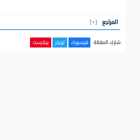
المراجع
شارك المقالة
فيسبوك
تويتر
بينترست