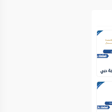
بة دبي