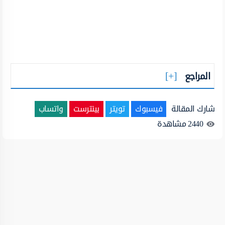
المراجع
شارك المقالة
فيسبوك
تويتر
بينترست
واتساب
2440
مشاهدة