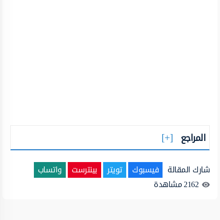
المراجع
شارك المقالة
فيسبوك
تويتر
بينترست
واتساب
2162
مشاهدة