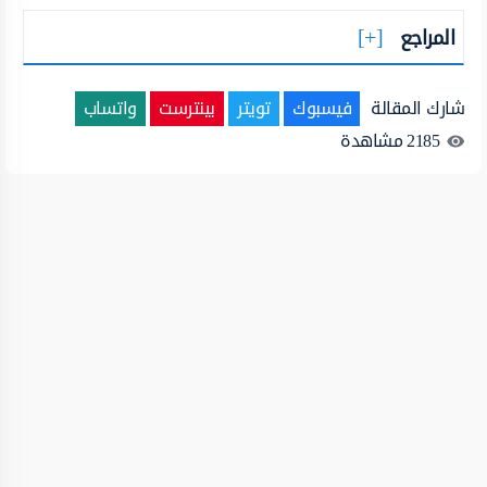
المراجع
شارك المقالة
فيسبوك
تويتر
بينترست
واتساب
2185
مشاهدة