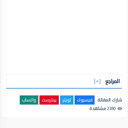
المراجع
شارك المقالة
فيسبوك
تويتر
بينترست
واتساب
2180
مشاهدة