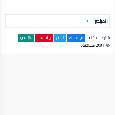
المراجع
شارك المقالة
فيسبوك
تويتر
بينترست
واتساب
2084
مشاهدة