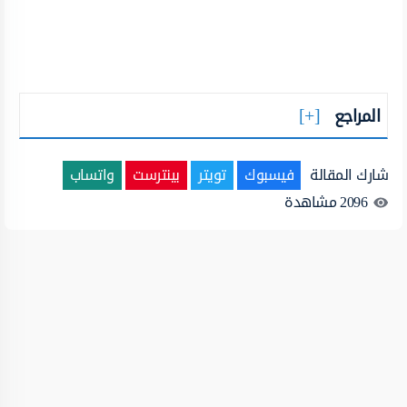
المراجع
شارك المقالة
فيسبوك
تويتر
بينترست
واتساب
2096
مشاهدة