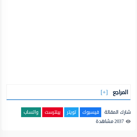
المراجع
شارك المقالة
فيسبوك
تويتر
بينترست
واتساب
2037
مشاهدة