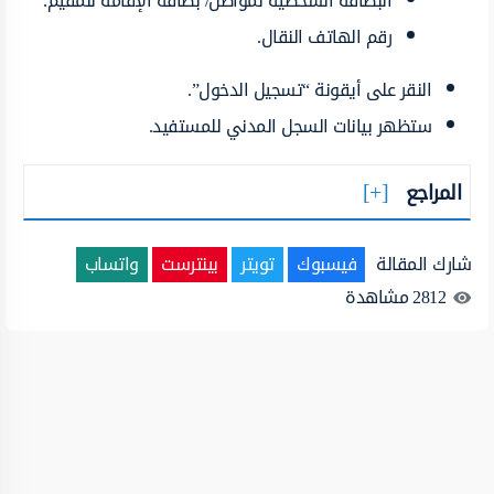
البطاقة الشخصية لمواطن/ بطاقة الإقامة للمقيم.
رقم الهاتف النقال.
النقر على أيقونة “تسجيل الدخول”.
ستظهر بيانات السجل المدني للمستفيد.
المراجع
شارك المقالة
فيسبوك
تويتر
بينترست
واتساب
2812
مشاهدة