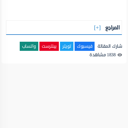
المراجع
شارك المقالة
فيسبوك
تويتر
بينترست
واتساب
1838
مشاهدة