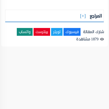
المراجع
شارك المقالة
فيسبوك
تويتر
بينترست
واتساب
1879
مشاهدة