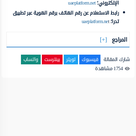
الإلكتروني؛
uaeplatform.net
رابط الاستعلام عن رقم الهاتف برقم الهوية عبر تطبيق
تدرا؛
t
uaeplatform.ne
المراجع
شارك المقالة
فيسبوك
تويتر
بينترست
واتساب
1754
مشاهدة