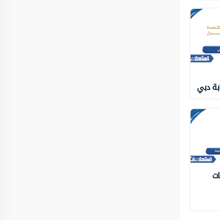
بة دبي
ات